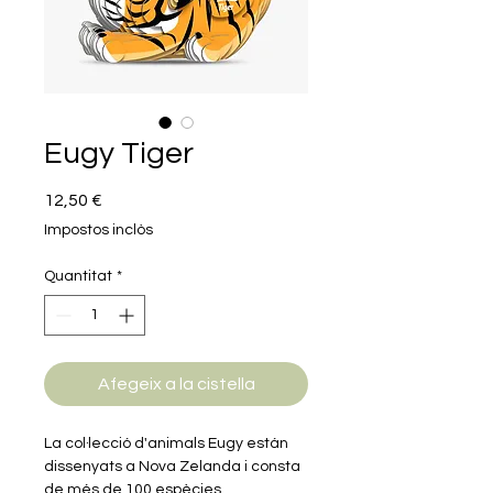
Eugy Tiger
Price
12,50 €
Impostos inclòs
Quantitat
*
Afegeix a la cistella
La col·lecció d'animals Eugy están
dissenyats a Nova Zelanda i consta
de més de 100 espècies