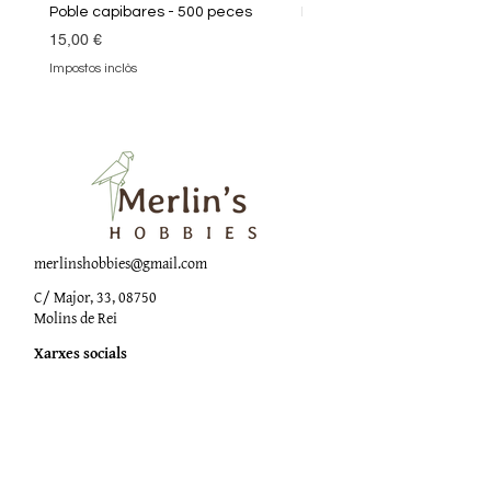
Poble capibares - 500 peces
Puzle Klimt 1000 peces
Preu
Preu
15,00 €
19,90 €
Impostos inclòs
Impostos inclòs
merlinshobbies@gmail.com
C/ Major, 33, 08750
Molins de Rei
Xarxes socials
Horari botiga
Dilluns:
17:00 - 20:00
Dimarts a dissabte: