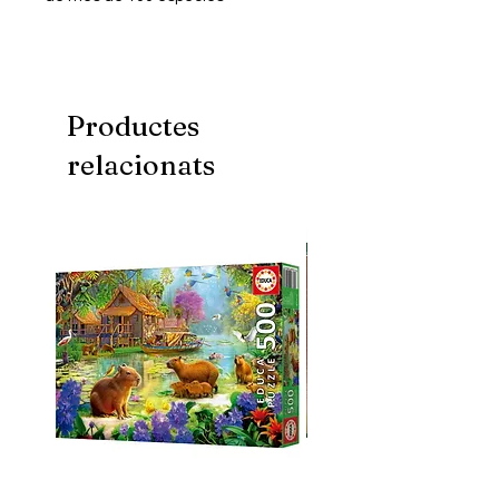
diferents. Cada producte està
dissenyat de manera que
ressaltin les característiques i la
personalitat úniques de cada
animal. A més, les caixes ofereixen
Productes
dades curioses i educatives sobre
relacionats
cada animal per estimular les ments
joves.
Els productes de la gamma Eugy
són 100% reciclables i estàn fets de
cartró corrugat, un dels materials
més fàcils de reciclar i imprès amb
tinta ecològica i no tòxica. També
inclouen una cola no tòxica soluble
en aigua i biodegradable. Sense
embolcall de plàstic.