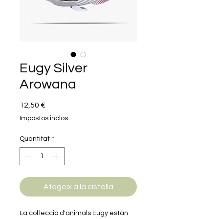
Eugy Silver
Arowana
Price
12,50 €
Impostos inclòs
Quantitat
*
Afegeix a la cistella
La col·lecció d'animals Eugy están