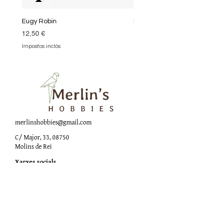
Eugy Robin
Eugy Kea
Preu
Preu
12,50 €
12,50 €
Impostos inclòs
Impostos inclòs
merlinshobbies@gmail.com
C/ Major, 33, 08750
Molins de Rei
Xarxes socials
Horari botiga
Dilluns:
17:00 - 20:00