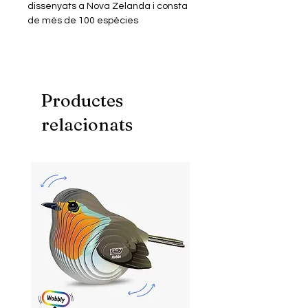
dissenyats a Nova Zelanda i consta
de més de 100 espècies
diferents. Cada producte està
dissenyat de manera que
ressaltin les característiques i la
personalitat úniques de cada
animal. A més, les caixes ofereixen
Productes
dades curioses i educatives sobre
relacionats
cada animal per estimular les ments
joves.
Els productes de la gamma Eugy
són 100% reciclables i estàn fets de
cartró corrugat, un dels materials
més fàcils de reciclar i imprès amb
tinta ecològica i no tòxica. També
inclouen una cola no tòxica soluble
en aigua i biodegradable. Sense
embolcall de plàstic.