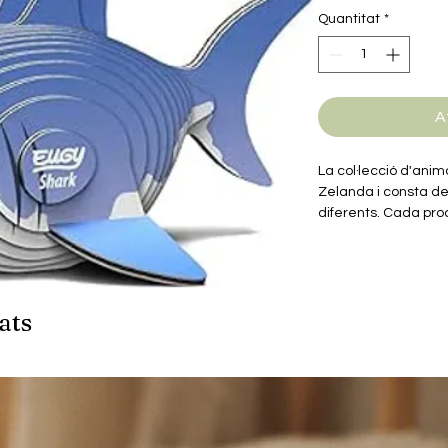
Quantitat
*
A
La col·lecció d'ani
Zelanda i consta d
diferents. Cada pr
ressaltin les caract
cada animal. A més,
educatives sobre c
joves.
ats
Els productes de la
estàn fets de cartr
fàcils de reciclar i 
També inclouen una 
biodegradable. Sens