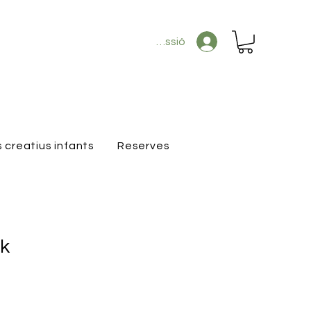
Inicia la sessió
s creatius infants
Reserves
k