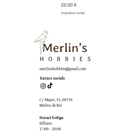
Preu
22,00 €
Impostos inclòs
merlinshobbies@gmail.com
Xarxes socials
C/ Major, 33, 08750
Molins de Rei
Horari botiga
Dilluns:
17:00 - 20:00