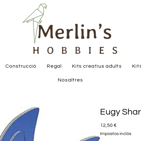
Construcció
Regal
Kits creatius adults
Kit
Nosaltres
Eugy Shar
Price
12,50 €
Impostos inclòs