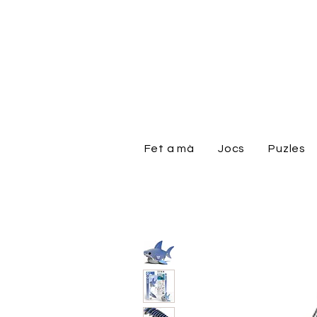
Fet a mà
Jocs
Puzles