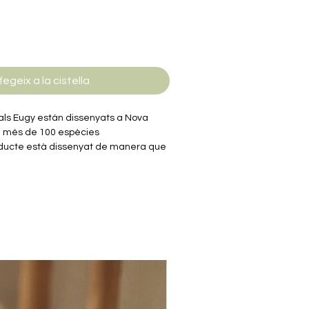
fegeix a la cistella
mals Eugy están dissenyats a Nova
e més de 100 espècies
oducte està dissenyat de manera que
erístiques i la personalitat úniques de
 les caixes ofereixen dades curioses i
ada animal per estimular les ments
 gamma Eugy són 100% reciclables i
ó corrugat, un dels materials més
imprès amb tinta ecològica i no tòxica.
cola no tòxica soluble en aigua i
e embolcall de plàstic.