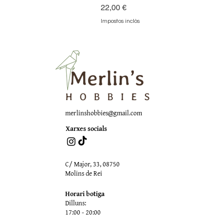
Preu
22,00 €
Impostos inclòs
merlinshobbies@gmail.com
Xarxes socials
C/ Major, 33, 08750
Molins de Rei
Horari botiga
Dilluns:
17:00 - 20:00