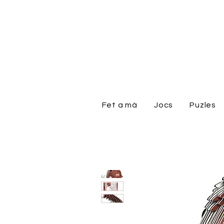
Fet a mà
Jocs
Puzles