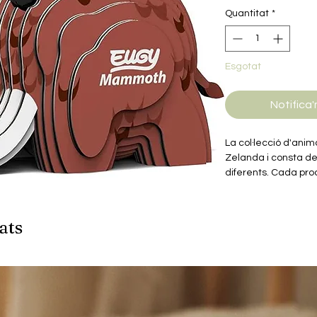
Quantitat
*
Esgotat
Notifica'
La col·lecció d'ani
Zelanda i consta d
diferents. Cada pr
ressaltin les caract
cada animal. A més,
educatives sobre c
ats
joves.
Els productes de la
estàn fets de cartr
fàcils de reciclar i 
També inclouen una 
biodegradable. Sens