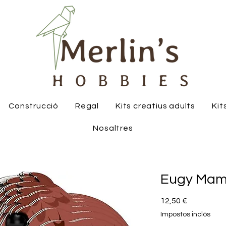
Construcció
Regal
Kits creatius adults
Kit
Nosaltres
Eugy Ma
Price
12,50 €
Impostos inclòs