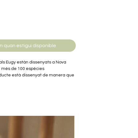
m quan estigui disponible
mals Eugy están dissenyats a Nova
e més de 100 espècies
oducte està dissenyat de manera que
erístiques i la personalitat úniques de
 les caixes ofereixen dades curioses i
ada animal per estimular les ments
 gamma Eugy són 100% reciclables i
ó corrugat, un dels materials més
imprès amb tinta ecològica i no tòxica.
cola no tòxica soluble en aigua i
e embolcall de plàstic.