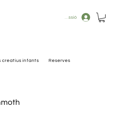
Inicia la sessió
s creatius infants
Reserves
mmoth