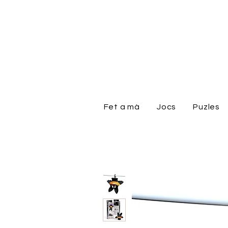
Fet a mà
Jocs
Puzles