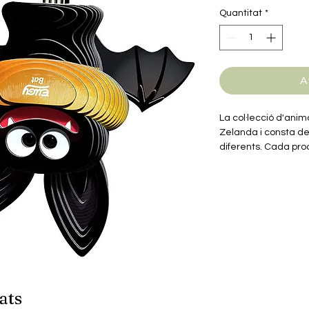
Quantitat
*
A
La col·lecció d'ani
Zelanda i consta d
diferents. Cada pr
ressaltin les caract
cada animal. A més,
educatives sobre c
joves.
Els productes de la
estàn fets de cartr
fàcils de reciclar i 
També inclouen una 
biodegradable. Sens
ats