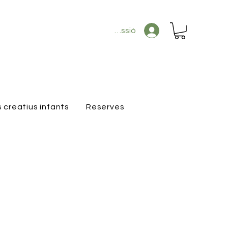
Inicia la sessió
s creatius infants
Reserves