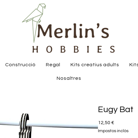
Construcció
Regal
Kits creatius adults
Kit
Nosaltres
Eugy Bat
Price
12,50 €
Impostos inclòs