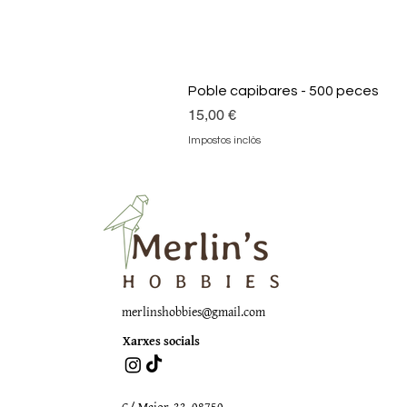
Poble capibares - 500 peces
Preu
15,00 €
Impostos inclòs
merlinshobbies@gmail.com
Xarxes socials