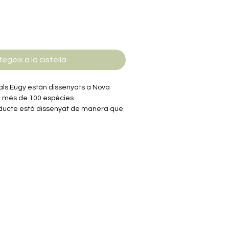
fegeix a la cistella
mals Eugy están dissenyats a Nova
e més de 100 espècies
oducte està dissenyat de manera que
erístiques i la personalitat úniques de
 les caixes ofereixen dades curioses i
ada animal per estimular les ments
 gamma Eugy són 100% reciclables i
ó corrugat, un dels materials més
imprès amb tinta ecològica i no tòxica.
cola no tòxica soluble en aigua i
e embolcall de plàstic.