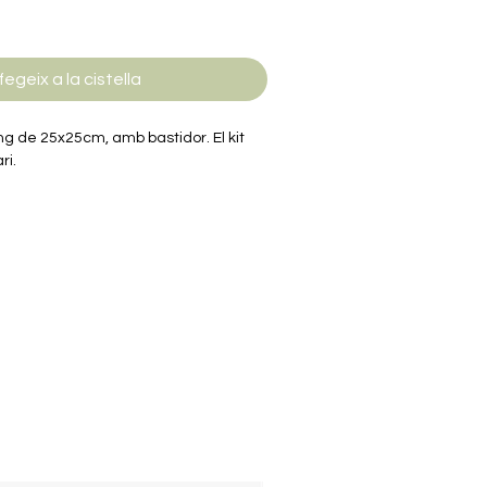
fegeix a la cistella
ng de 25x25cm, amb bastidor. El kit
ri.
cessari.