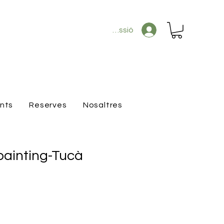
Inicia la sessió
ants
Reserves
Nosaltres
ainting-Tucà