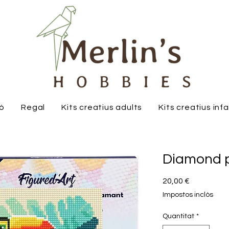
ió
Regal
Kits creatius adults
Kits creatius inf
Diamond p
Price
20,00 €
Impostos inclòs
Quantitat
*