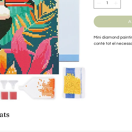
A
Mini diamond painti
conté tot el necessa
El kit conté tot el ne
ats