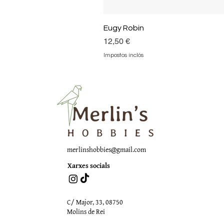
Eugy Robin
Preu
12,50 €
Impostos inclòs
merlinshobbies@gmail.com
Xarxes socials
C/ Major, 33, 08750
Molins de Rei