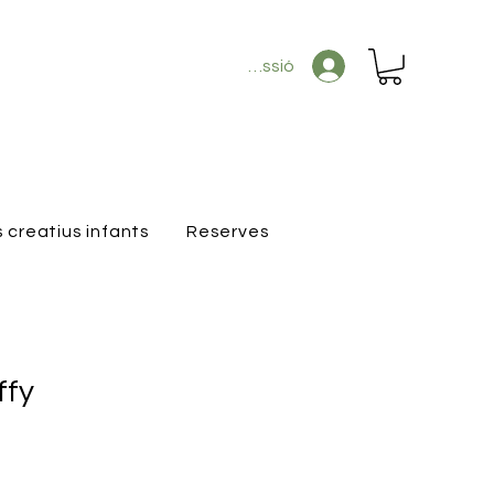
Inicia la sessió
s creatius infants
Reserves
ffy