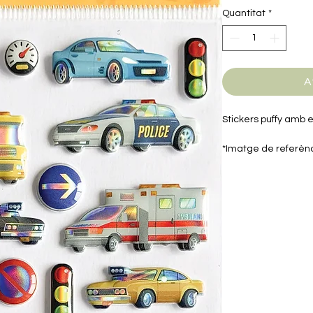
Quantitat
*
A
Stickers puffy amb e
*Imatge de referènc