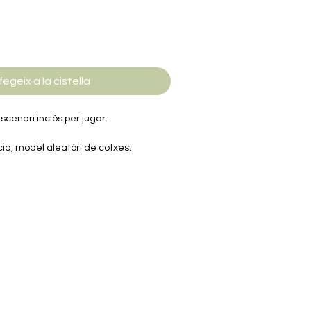
fegeix a la cistella
scenari inclòs per jugar.
ia, model aleatòri de cotxes.