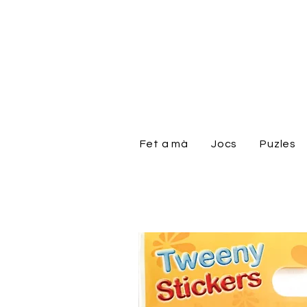
Fet a mà
Jocs
Puzles