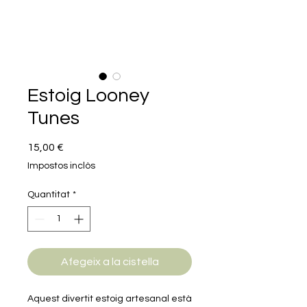
Estoig Looney
Tunes
Price
15,00 €
Impostos inclòs
Quantitat
*
Afegeix a la cistella
Aquest divertit estoig artesanal està