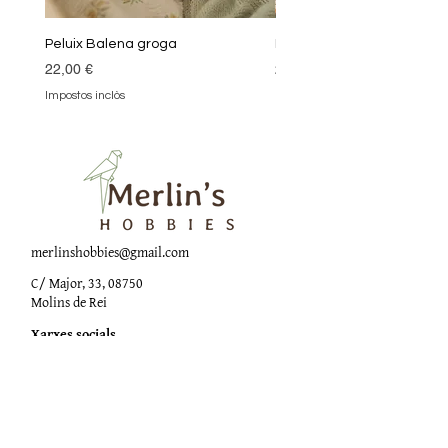
Peluix Balena groga
Peluix Balena verda
Preu
Preu
22,00 €
22,00 €
Impostos inclòs
Impostos inclòs
merlinshobbies@gmail.com
C/ Major, 33, 08750
Molins de Rei
Xarxes socials
Horari botiga
Dilluns:
17:00 - 20:00