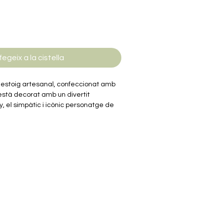
fegeix a la cistella
estoig artesanal, confeccionat amb
està decorat amb un divertit
 el simpàtic i icònic personatge de
guardar bolígrafs, pinzells o altres
ncionalitat i un toc de nostàlgia que
 de 22 cm de llarg i 4 cm
te i pràctic, ideal per portar-lo a la
 per organitzar els teus accessoris
ecte per als amants de Snoopy i dels
!