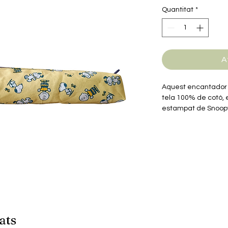
Quantitat
*
A
Aquest encantador 
tela 100% de cotó, 
estampat de Snoopy,
còmic. Perfecte per 
objectes, combina fu
et farà somriure.
Amb unes dimensions
d'amplada, és compac
motxilla, la bossa o
amb estil.
Un complement perf
productes artesans
ats