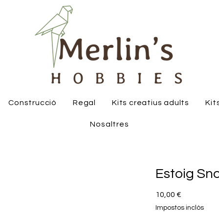
Construcció
Regal
Kits creatius adults
Kit
Nosaltres
Estoig Sn
Price
10,00 €
Impostos inclòs