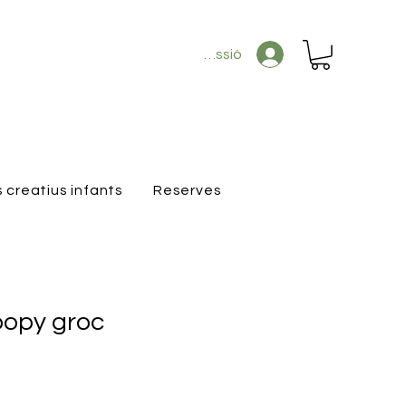
Inicia la sessió
s creatius infants
Reserves
oopy groc