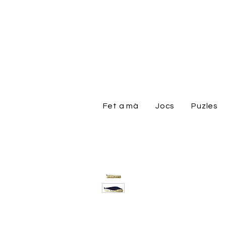
Fet a mà
Jocs
Puzles