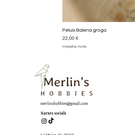
Peluix Balena groga
Preu
22,00 €
Impostos inclòs
merlinshobbies@gmail.com
Xarxes socials