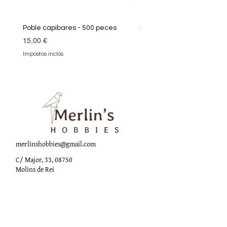
Poble capibares - 500 peces
Puzle Klimt 1000 peces
Preu
Preu
15,00 €
19,90 €
Impostos inclòs
Impostos inclòs
merlinshobbies@gmail.com
C/ Major, 33, 08750
Molins de Rei
Xarxes socials
Horari botiga