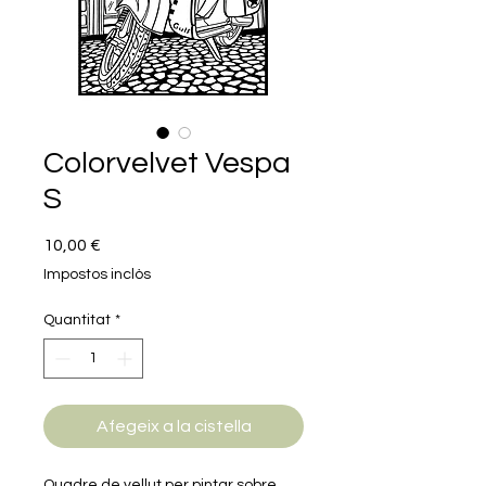
Colorvelvet Vespa
S
Price
10,00 €
Impostos inclòs
Quantitat
*
Afegeix a la cistella
Quadre de vellut per pintar sobre