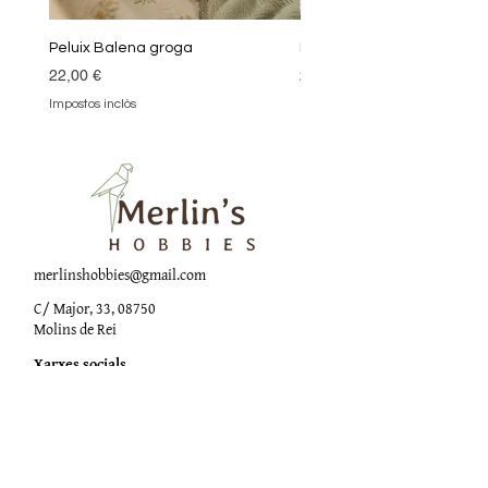
Peluix Balena groga
Peluix Balena verda
Preu
Preu
22,00 €
22,00 €
Impostos inclòs
Impostos inclòs
merlinshobbies@gmail.com
C/ Major, 33, 08750
Molins de Rei
Xarxes socials
Horari botiga
Dilluns:
17:00 - 20:00