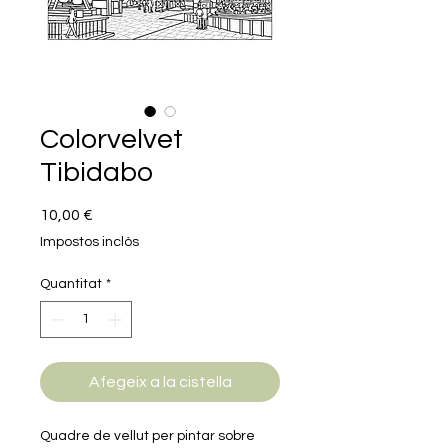
Colorvelvet
Tibidabo
Price
10,00 €
Impostos inclòs
Quantitat
*
Afegeix a la cistella
Quadre de vellut per pintar sobre