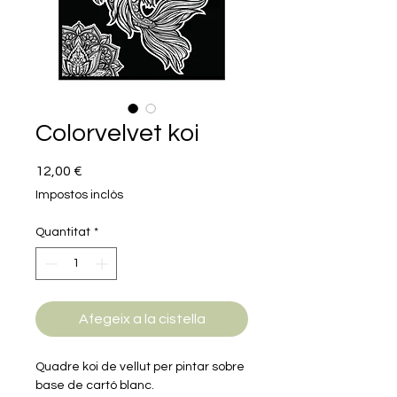
Colorvelvet koi
Price
12,00 €
Impostos inclòs
Quantitat
*
Afegeix a la cistella
Quadre koi de vellut per pintar sobre
base de cartó blanc.