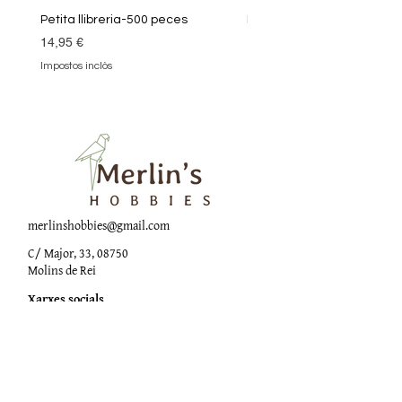
Petita llibreria-500 peces
Biblioteca màgica-1000 
Preu
Preu
14,95 €
18,90 €
Impostos inclòs
Impostos inclòs
merlinshobbies@gmail.com
C/ Major, 33, 08750
Molins de Rei
Xarxes socials
Horari botiga
Dilluns:
17:00 - 20:00