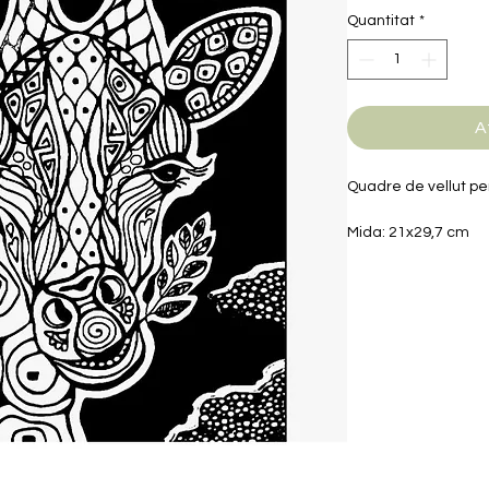
Quantitat
*
A
Quadre de vellut pe
Mida: 21x29,7 cm