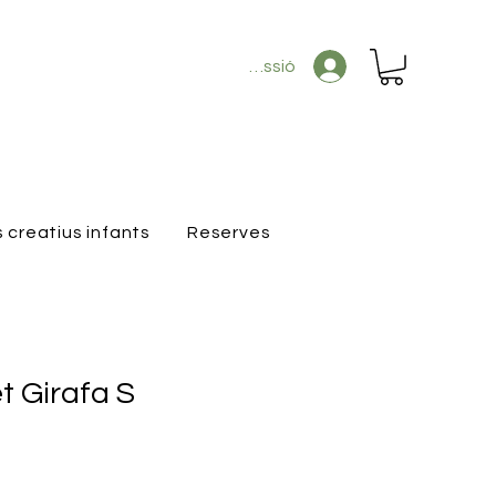
Inicia la sessió
s creatius infants
Reserves
t Girafa S