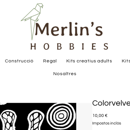
Construcció
Regal
Kits creatius adults
Kit
Nosaltres
Colorvelve
Price
10,00 €
Impostos inclòs