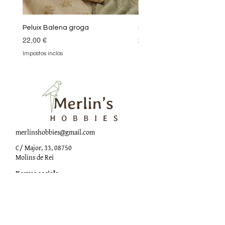
Peluix Balena groga
Peluix Balena verda
Preu
Preu
22,00 €
22,00 €
Impostos inclòs
Impostos inclòs
merlinshobbies@gmail.com
C/ Major, 33, 08750
Molins de Rei
Xarxes socials
Horari botiga
Dilluns:
17:00 - 20:00