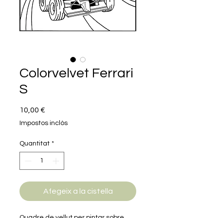
Colorvelvet Ferrari
S
Price
10,00 €
Impostos inclòs
Quantitat
*
Afegeix a la cistella
Quadre de vellut per pintar sobre