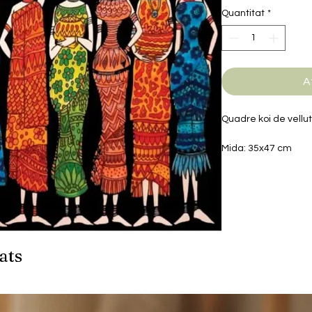
Quantitat
*
A
Quadre koi de vellut
Mida: 35x47 cm
ats