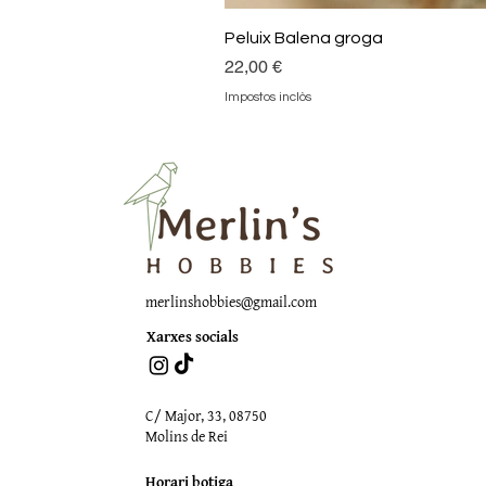
Peluix Balena groga
Preu
22,00 €
Impostos inclòs
merlinshobbies@gmail.com
Xarxes socials
C/ Major, 33, 08750
Molins de Rei
Horari botiga