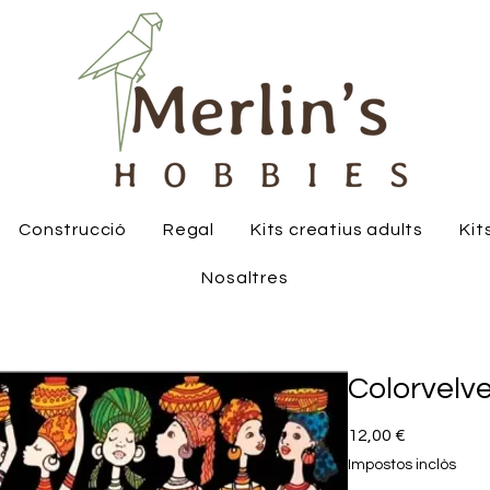
Construcció
Regal
Kits creatius adults
Kit
Nosaltres
Colorvelv
Price
12,00 €
Impostos inclòs