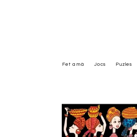
Fet a mà
Jocs
Puzles