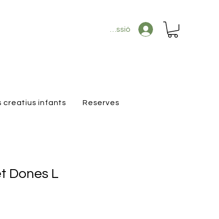
Inicia la sessió
s creatius infants
Reserves
et Dones L