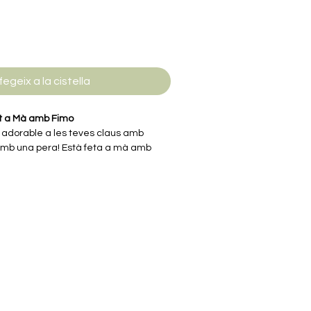
fegeix a la cistella
t a Mà amb Fimo
i adorable a les teves claus amb
mb una pera! Està feta a mà amb
 per donar-li un acabat brillant i