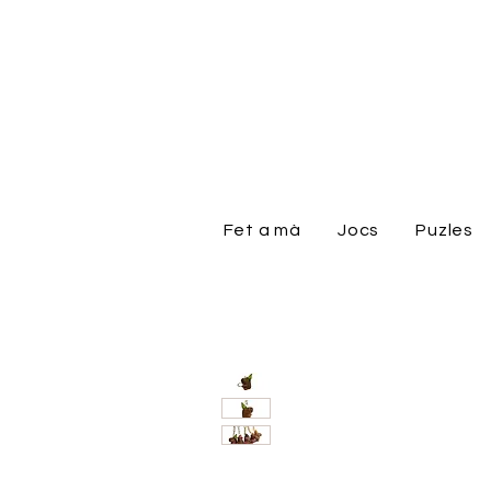
Fet a mà
Jocs
Puzles