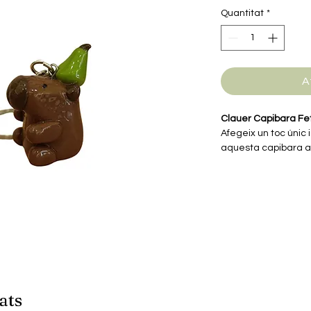
Quantitat
*
A
Clauer Capibara Fe
Afegeix un toc únic 
aquesta capibara a
FIMO i envernissada,
resistent.
ats