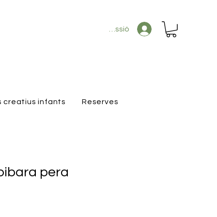
Inicia la sessió
s creatius infants
Reserves
pibara pera