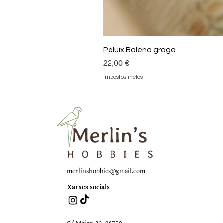
Peluix Balena groga
Preu
22,00 €
Impostos inclòs
merlinshobbies@gmail.com
Xarxes socials