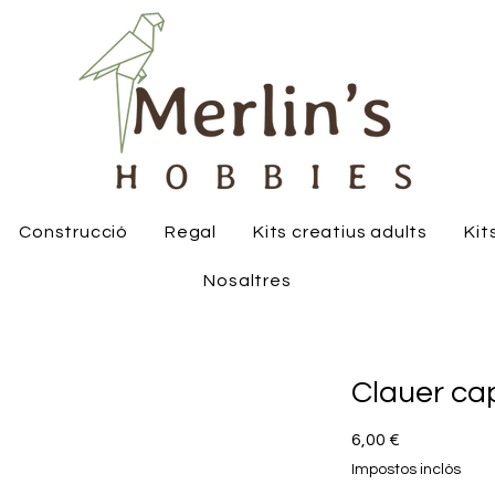
Construcció
Regal
Kits creatius adults
Kit
Nosaltres
Clauer ca
Price
6,00 €
Impostos inclòs