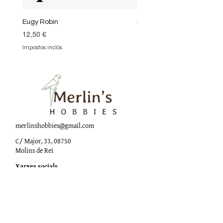
Eugy Robin
Eugy Kea
Preu
Preu
12,50 €
12,50 €
Impostos inclòs
Impostos inclòs
merlinshobbies@gmail.com
C/ Major, 33, 08750
Molins de Rei
Xarxes socials
Horari botiga
Dilluns:
17:00 - 20:00