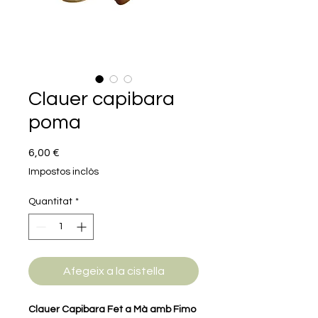
Clauer capibara
poma
Price
6,00 €
Impostos inclòs
Quantitat
*
Afegeix a la cistella
Clauer Capibara Fet a Mà amb Fimo