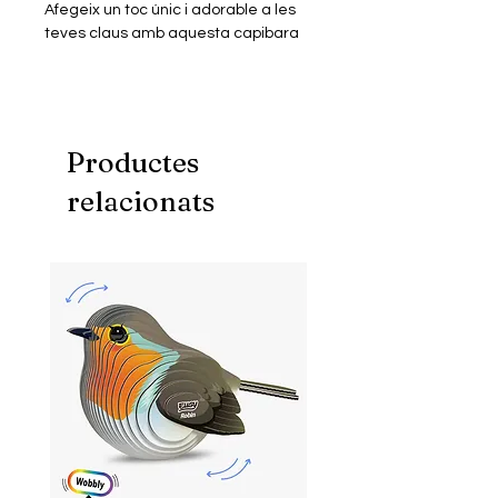
Afegeix un toc únic i adorable a les
teves claus amb aquesta capibara
amb una poma! Està feta a mà amb
FIMO i envernissada, per donar-li un
acabat brillant i resistent..
Productes
relacionats