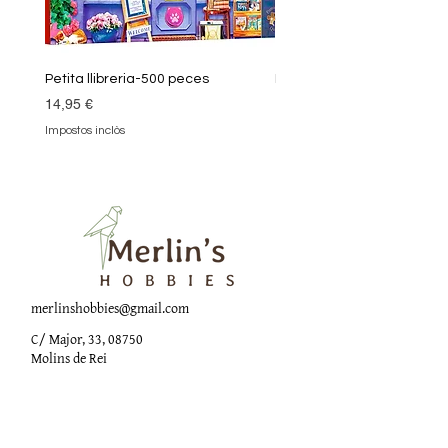
Petita llibreria-500 peces
Biblioteca màgica-1000 
Preu
Preu
14,95 €
18,90 €
Impostos inclòs
Impostos inclòs
merlinshobbies@gmail.com
C/ Major, 33, 08750
Molins de Rei
Xarxes socials