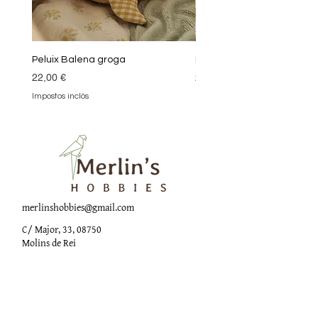
Peluix Balena groga
Peluix Balena verda
Preu
Preu
22,00 €
22,00 €
Impostos inclòs
Impostos inclòs
merlinshobbies@gmail.com
C/ Major, 33, 08750
Molins de Rei
Xarxes socials
Horari botiga