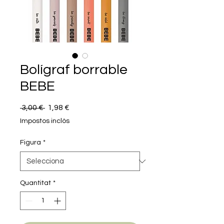
Bolígraf borrable
BEBE
Preu
Preu
 3,00 € 
1,98 €
normal
d'oferta
Impostos inclòs
Figura
*
Quantitat
*