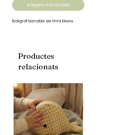
Afegeix a la cistella
Bolígraf borrable de tinta blava.
Productes
relacionats