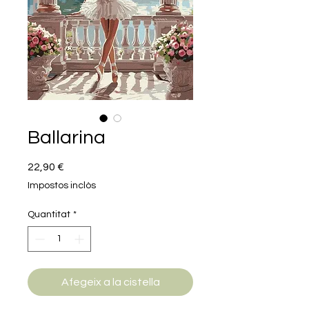
Ballarina
Price
22,90 €
Impostos inclòs
Quantitat
*
Afegeix a la cistella