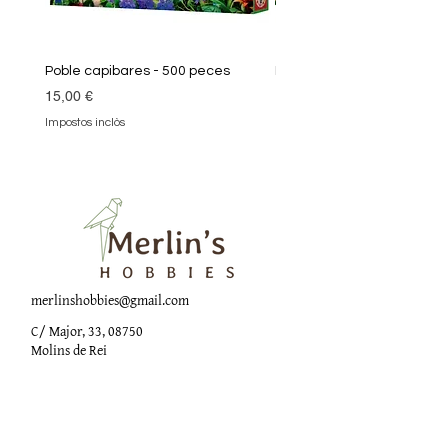
Poble capibares - 500 peces
Puzle Klimt 1000 peces
Preu
Preu
15,00 €
19,90 €
Impostos inclòs
Impostos inclòs
merlinshobbies@gmail.com
C/ Major, 33, 08750
Molins de Rei
Xarxes socials
Horari botiga