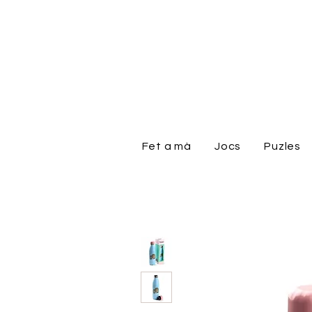
Fet a mà
Jocs
Puzles