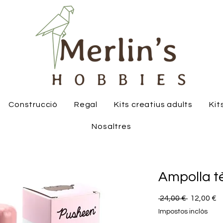
Construcció
Regal
Kits creatius adults
Kit
Nosaltres
Ampolla t
Preu
P
 24,00 € 
12,00 €
normal
d
Impostos inclòs