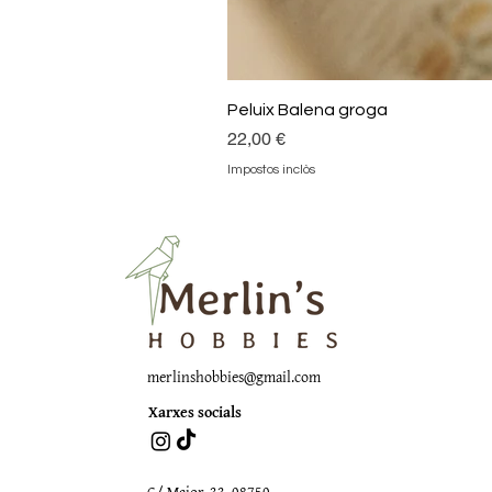
Peluix Balena groga
Preu
22,00 €
Impostos inclòs
merlinshobbies@gmail.com
Xarxes socials