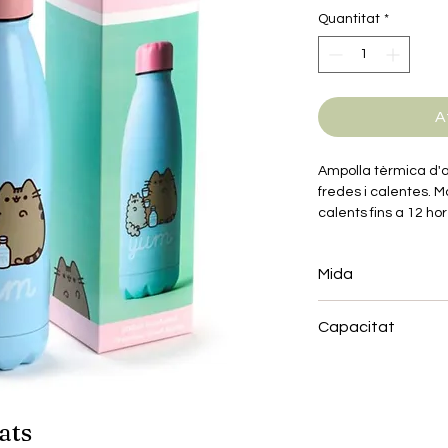
Quantitat
*
A
Ampolla tèrmica d'a
fredes i calentes. Ma
calents fins a 12 hor
Mida
Alçada 26cm, Ample
Capacitat
500 ml
ats