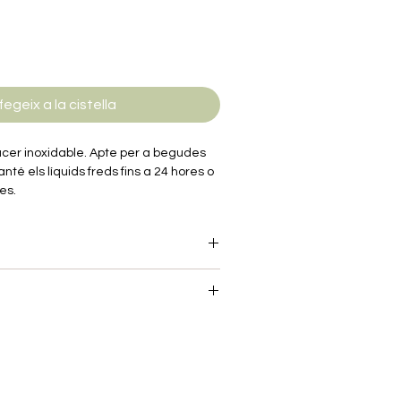
fegeix a la cistella
cer inoxidable. Apte per a begudes
nté els líquids freds fins a 24 hores o
es.
 7cm, Profunditat 7cm