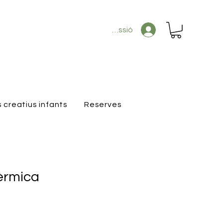
Inicia la sessió
s creatius infants
Reserves
èrmica
reu
'oferta