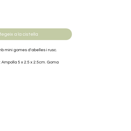
fegeix a la cistella
b mini gomes d'abelles i rusc.
 Ampolla 5 x 2.5 x 2.5cm. Goma
 0.3cm