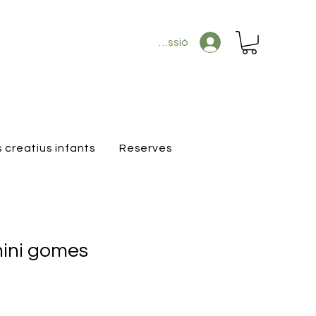
Inicia la sessió
s creatius infants
Reserves
ini gomes
u
erta