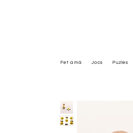
Fet a mà
Jocs
Puzles