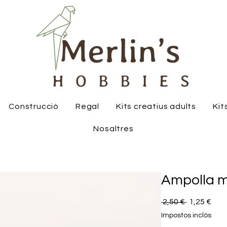
Construcció
Regal
Kits creatius adults
Kit
Nosaltres
Ampolla m
Preu
Pre
 2,50 € 
1,25 €
normal
d'of
Impostos inclòs