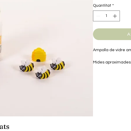
Quantitat
*
A
Ampolla de vidre am
Mides aproximades:
d'esborrar 0.5 x 1 x
ats