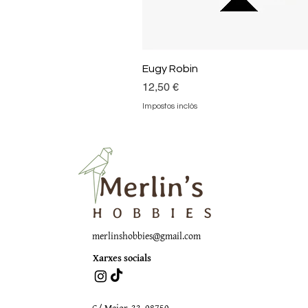
Eugy Robin
Preu
12,50 €
Impostos inclòs
merlinshobbies@gmail.com
Xarxes socials