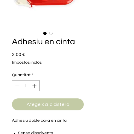
Adhesiu en cinta
Price
2,00 €
Impostos inclòs
Quantitat
*
Afegeix a la cistella
Adhesiu doble cara en cinta:
Sense dissolvents