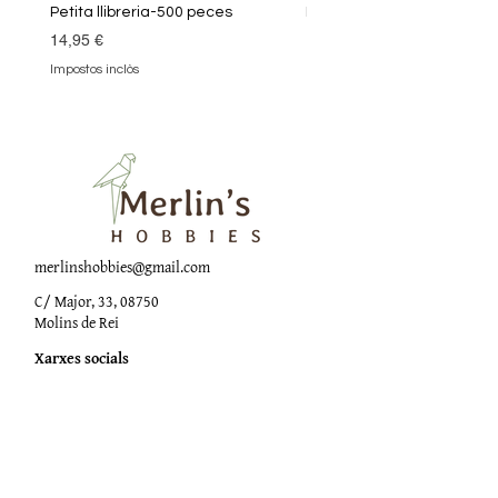
Petita llibreria-500 peces
Biblioteca màgica-1000 
Preu
Preu
14,95 €
18,90 €
Impostos inclòs
Impostos inclòs
merlinshobbies@gmail.com
C/ Major, 33, 08750
Molins de Rei
Xarxes socials
Horari botiga
Dilluns:
17:00 - 20:00
Dimarts a dissabte: