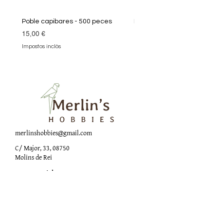
Poble capibares - 500 peces
Puzle Klimt 1000 peces
Preu
Preu
15,00 €
19,90 €
Impostos inclòs
Impostos inclòs
merlinshobbies@gmail.com
C/ Major, 33, 08750
Molins de Rei
Xarxes socials
Horari botiga
Dilluns: