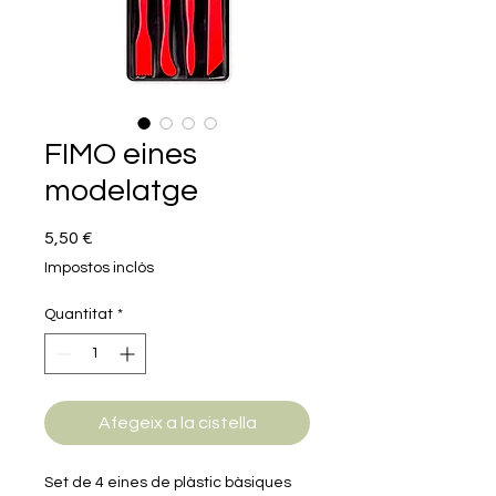
FIMO eines
modelatge
Price
5,50 €
Impostos inclòs
Quantitat
*
Afegeix a la cistella
Set de 4 eines de plàstic bàsiques