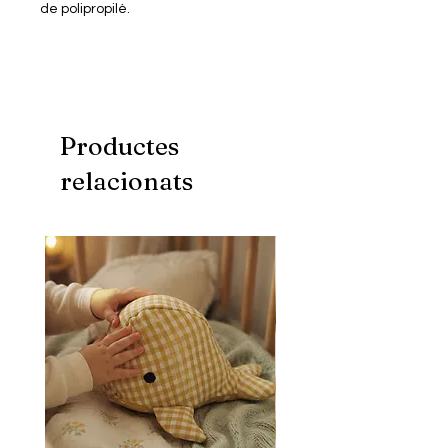
de polipropilè.
Inclou 4 separadors
160 pàgines de 80 g/m² amb
interior personalitzat.
Productes
relacionats