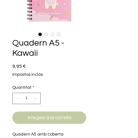
Quadern A5 -
Kawaii
Price
9,95 €
Impostos inclòs
Quantitat
*
Afegeix a la cistella
Quadern A5 amb coberta