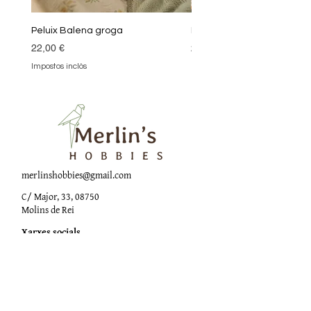
Peluix Balena groga
Peluix Balena verda
Preu
Preu
22,00 €
22,00 €
Impostos inclòs
Impostos inclòs
merlinshobbies@gmail.com
C/ Major, 33, 08750
Molins de Rei
Xarxes socials
Horari botiga
Dilluns:
17:00 - 20:00