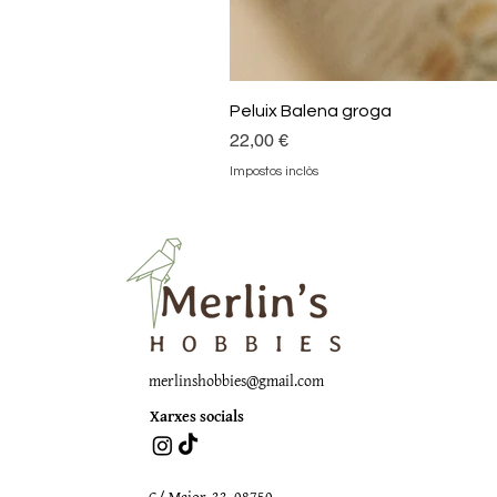
Peluix Balena groga
Preu
22,00 €
Impostos inclòs
merlinshobbies@gmail.com
Xarxes socials