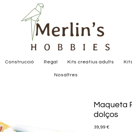
Construcció
Regal
Kits creatius adults
Kit
Nosaltres
Maqueta R
dolços
Price
39,99 €