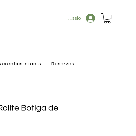
Inicia la sessió
s creatius infants
Reserves
olife Botiga de