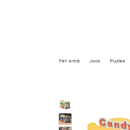
Fet a mà
Jocs
Puzles