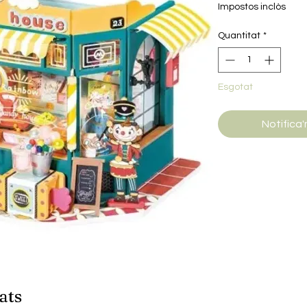
Impostos inclòs
Quantitat
*
Esgotat
Notifica'
ats