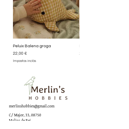
Peluix Balena groga
Peluix Balena verda
Preu
Preu
22,00 €
22,00 €
Impostos inclòs
Impostos inclòs
merlinshobbies@gmail.com
C/ Major, 33, 08750
Molins de Rei