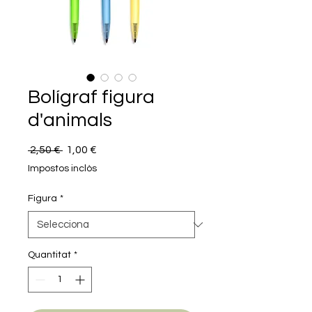
Bolígraf figura
d'animals
Preu
Preu
 2,50 € 
1,00 €
normal
d'oferta
Impostos inclòs
Figura
*
Quantitat
*