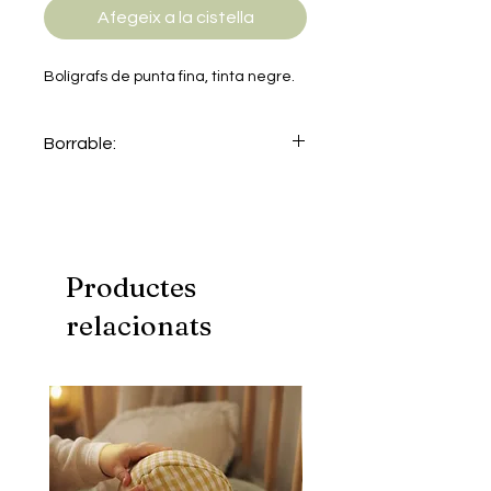
Afegeix a la cistella
Bolígrafs de punta fina, tinta negre.
Borrable:
No
Productes
relacionats