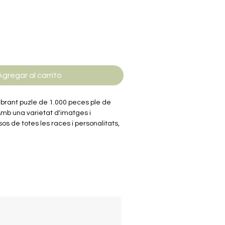
e
ferta
Agregar al carrito
brant puzle de 1.000 peces ple de
mb una varietat d'imatges i
sos de totes les races i personalitats,
es és un paradís per als amants dels
es. Un disseny entretingut i ple de
imen els gossos i els reptes visuals