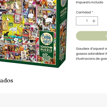
d
Impuesto incluido
o
Cantidad
*
Gaudeix d'aquest vi
gossos adorables! A
il·lustracions de gos
aquest trencaclosqu
peluts de quatre pot
color per als qui est
nados
divertits!