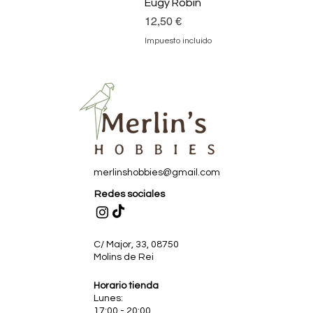
Eugy Robin
Precio
12,50 €
Impuesto incluido
merlinshobbies@gmail.com
Redes sociales
C/ Major, 33, 08750
Molins de Rei
Horario tienda
Lunes:
17:00 - 20:00