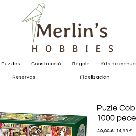
Puzzles
Construcció
Regalo
Kits de manua
Reservas
Fidelización
Puzle Cob
1000 pece
Precio
P
 19,90 € 
14,93 €