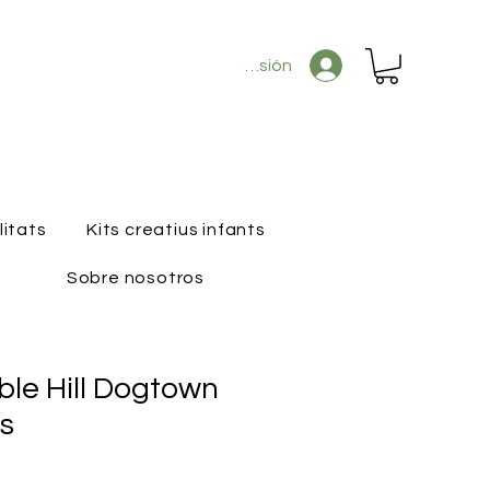
Iniciar sesión
litats
Kits creatius infants
Sobre nosotros
ble Hill Dogtown
s
recio