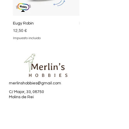
Eugy Robin
Eugy Kea
Precio
Precio
12,50 €
12,50 €
Impuesto incluido
Impuesto incluido
merlinshobbies@gmail.com
C/ Major, 33, 08750
Molins de Rei
Redes sociales
Horario tienda