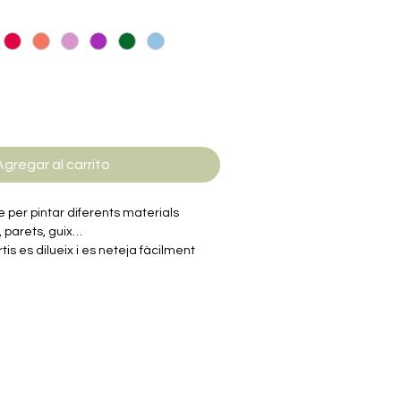
Agregar al carrito
e per pintar diferents materials
, parets, guix…
rtis es dilueix i es neteja fàcilment
rs de la gama ARTIS cromàtica es
 sí.