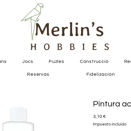
ans
Jocs
Puzles
Construcció
Re
Reservas
Fidelización
Pintura ac
Precio
3,10 €
Impuesto incluido