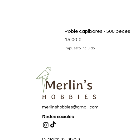
Poble capibares - 500 peces
Precio
15,00 €
Impuesto incluido
merlinshobbies@gmail.com
Redes sociales
C/ Major, 33, 08750