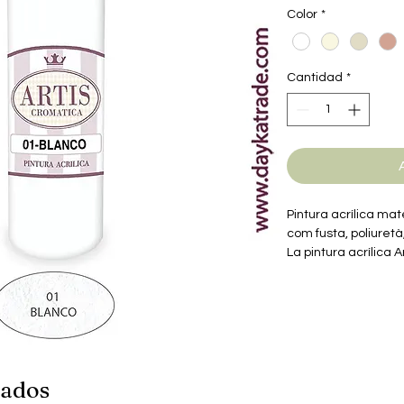
Color
*
Cantidad
*
Pintura acrílica mat
com fusta, poliuretà
La pintura acrílica A
amb aigua. Els colo
poden barrejar entre
nados