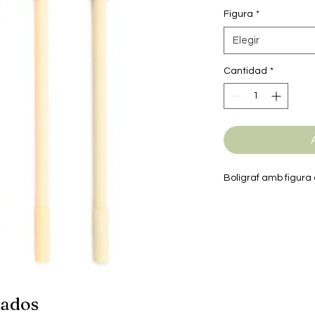
Figura
*
Elegir
Cantidad
*
Bolígraf amb figura 
nados