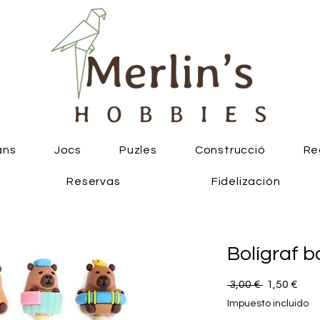
ans
Jocs
Puzles
Construcció
Re
Reservas
Fidelización
Bolígraf b
Precio
Prec
 3,00 € 
1,50 €
de
Impuesto incluido
ofer