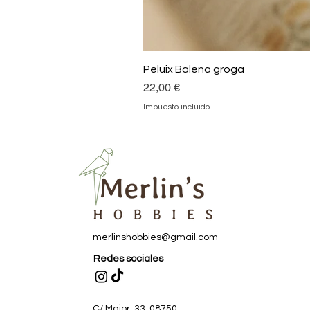
Peluix Balena groga
Precio
22,00 €
Impuesto incluido
merlinshobbies@gmail.com
Redes sociales
C/ Major, 33, 08750