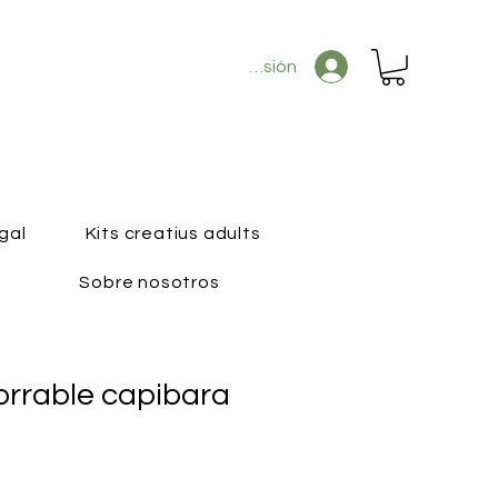
Iniciar sesión
gal
Kits creatius adults
Sobre nosotros
orrable capibara
io
ta